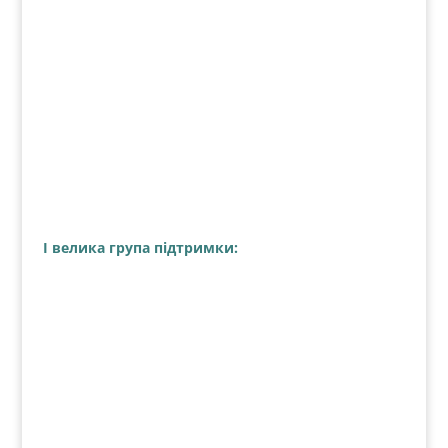
І велика група підтримки: