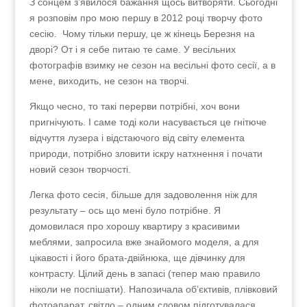
З сонцем з’явилося бажання щось витворяти.
Сьогодні я розповім про мою першу в 2012 році
творчу фото сесію. Чому тільки першу, це ж
кінець Березня на дворі? От і я себе питаю те
саме. У весільних фотографів взимку не сезон на
весільні фото сесії, а в мене, виходить, не сезон на
творчі.
Якщо чесно, то такі перерви потрібні, хоч вони
пригнічують. І саме тоді коли насувається це
гнітюче відчуття лузера і відстаючого від світу
елемента природи, потрібно зловити іскру
натхнення і почати новий сезон творчості.
Легка фото сесія, більше для задоволення ніж для
результату – ось що мені було потрібне. Я
домовилася про хорошу квартиру з красивими
меблями, запросила вже знайомого моделя, а для
цікавості і його брата-двійнюка, ще дівчинку для
контрасту. Цілий день в запасі (тепер маю правило
ніколи не поспішати). Напозичала об’єктивів,