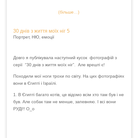
(більше…)
30 днів з життя моїх ніг 5
Портрет, НЮ, емоції
Довго я публікувала наступний кусок фотографій з
серії “30 днів з життя моїх ніг”. Але врешті є!
Походили мої ноги трохи по світу. На цих
фотографіях вони в Єгипті і Ізраїлі.
1. В Єгипті багато котів, це відомо всім хто там був
і не був. Але собак там не менше, запевняю. І всі
вони РУДІ!! О_о