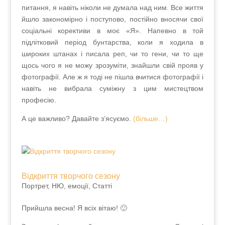
таке питання, я навіть ніколи не думала над ним.
Все життя йшло закономірно і поступово, постійно
вносячи свої соціальні корективи в моє «Я».
Напевно в той підлітковий період бунтарства, коли
я ходила в широких штанах і писала реп, чи то
гени, чи то ще щось чого я не можу зрозуміти,
знайшли свій прояв у фотографії. Але ж я тоді не
пішла вчитися фотографії і навіть не вибрала
суміжну з цим мистецтвом професію.
А це важливо? Давайте з’ясуємо.
(більше…)
Відкриття творчого сезону
Портрет, НЮ, емоції
,
Статті
Прийшла весна! Я всіх вітаю! 🙂