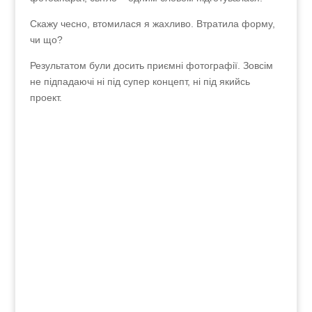
плівковий фотоапарат, світло – одним словом
підготувалася.
Скажу чесно, втомилася я жахливо. Втратила
форму, чи що?
Результатом були досить приємні фотографії.
Зовсім не підпадаючі ні під супер концепт, ні під
якийсь проект.