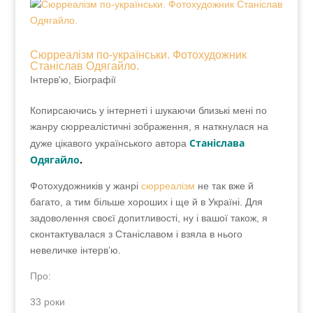
Сюрреалізм по-українськи. Фотохудожник
Станіслав Одягайло.
Інтерв'ю, Біографії
Копирсаючись у інтернеті і шукаючи близькі мені
по жанру сюрреалістичні зображення, я
наткнулася на дуже цікавого українського автора
Станіслава Одягайло
.
Фотохудожників у жанрі
сюрреалізм
не так вже й
багато, а тим більше хороших і ще й в Україні. Для
задоволення своєї допитливості, ну і вашої також, я
сконтактувалася з Станіславом і взяла в нього
невеличке інтерв’ю.
Про:
33 роки