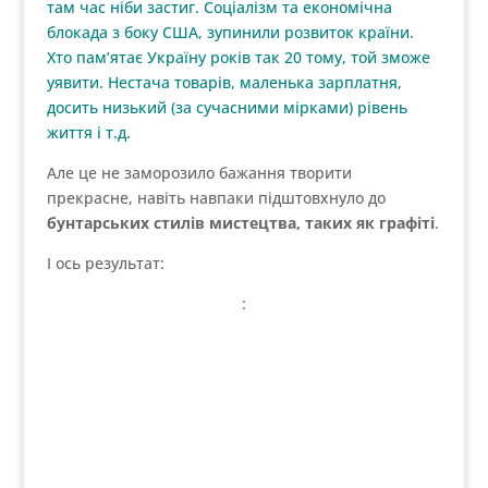
там час ніби застиг. Соціалізм та економічна
блокада з боку США, зупинили розвиток країни.
Хто пам’ятає Україну років так 20 тому, той зможе
уявити. Нестача товарів, маленька зарплатня,
досить низький (за сучасними мірками) рівень
життя і т.д.
Але це не заморозило бажання творити
прекрасне, навіть навпаки підштовхнуло до
бунтарських стилів мистецтва, таких як графіті
.
І ось результат:
: