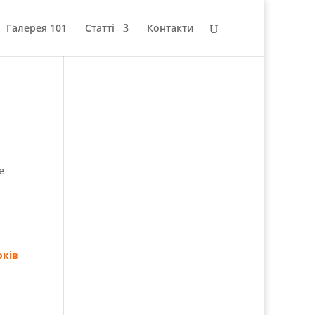
Галерея 101
Статті
Контакти
Марта у соц.
мережах:
е
Translate to:
оків
Powered by
Google Translate
.
Позначки