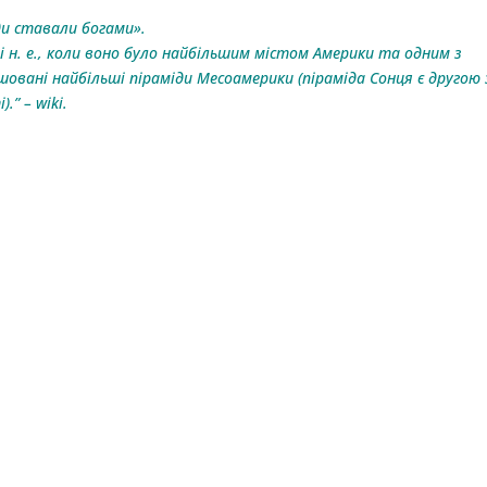
ди ставали богами».
і н. е., коли воно було найбільшим містом Америки та одним з
шовані найбільші піраміди Месоамерики (піраміда Сонця є другою 
.” – wiki.