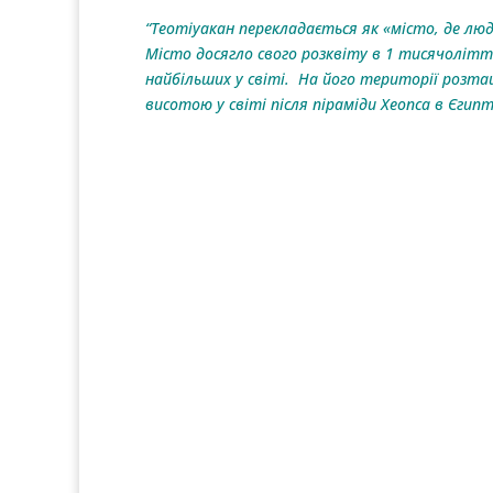
“Теотіуакан перекладається як «місто, де лю
Місто досягло свого розквіту в 1 тисячолітт
найбільших у світі. На його території розта
висотою у світі після піраміди Хеопса в Єгипті)