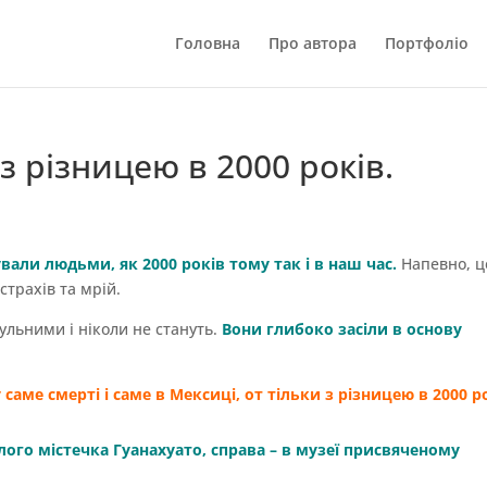
Головна
Про автора
Портфоліо
 різницею в 2000 років.
рували людьми, як 2000 років тому так і в наш час.
Напевно, ц
страхів та мрій.
ульними і ніколи не стануть.
Вони глибоко засіли в основу
аме смерті і саме в Мексиці, от тільки з різницею в 2000 р
лого містечка Гуанахуато, справа – в музеї присвяченому