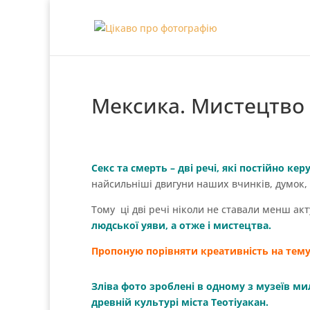
Мексика. Мистецтво з
Секс та смерть – дві речі, які постійно ке
найсильніші двигуни наших вчинків, думок, 
Тому ці дві речі ніколи не ставали менш акт
людської уяви, а отже і мистецтва.
Пропоную порівняти креативність на тему с
Зліва фото зроблені в одному з музеїв ми
древній культурі міста Теотіуакан.