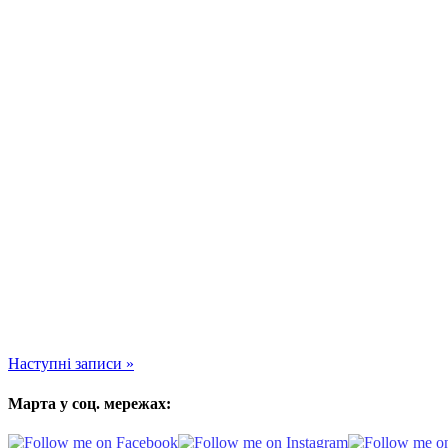
Translate to:
Позначки
Ф
ФОТОДосвід
Інтерв'ю
Біографії
Інтерв'ю, Біографії
Нове на блозі
Що таке емоційний портрет та як його сфотографувати
Як фотографувати портрети в темноті. Експеримент з уль
Українська фотографія. Інтерв’ю з засновником одноймен
Як самостійно організувати фотовиставку
Facebook
Розроблений
Elegant Themes
| За підтримки
WordPress