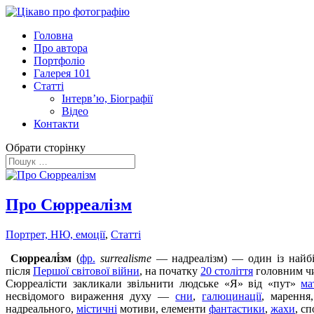
Головна
Про автора
Портфоліо
Галерея 101
Статті
Інтерв’ю, Біографії
Відео
Контакти
Обрати сторінку
Про Сюрреалізм
Портрет, НЮ, емоції
,
Статті
Сюрреалі́зм
(
фр.
surrealisme
— надреалізм) — один із найб
після
Першої світової війни
, на початку
20 століття
головним ч
Сюрреалісти закликали звільнити людське «Я» від «пут»
ма
несвідомого вираження духу —
сни
,
галюцинації
, маренн
надреального,
містичні
мотиви, елементи
фантастики
,
жахи
, сп