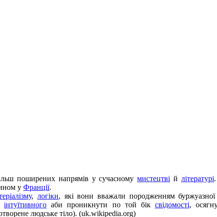
ільш поширених напрямів у сучасному
мистецтві
й
літературі
ином у
Франції
.
теріалізму
,
логіки
, які вони вважали породженням буржуазної 
я,
інтуїтивного
аби проникнути по той бік
свідомості
, осягн
отворене людське тіло). (uk.wikipedia.org)