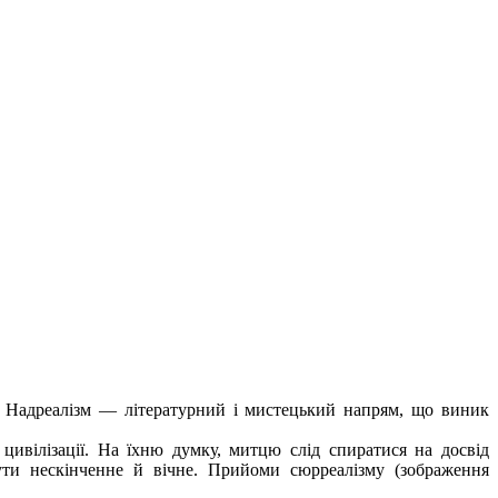
. Надреалізм — літературний і мистецький напрям, що виник
цивілізації. На їхню думку, митцю слід спиратися на досвід
ути нескінченне й вічне. Прийоми сюрреалізму (зображення