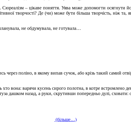
. Сюреалізм – цікаве поняття. Уява може допомогти осягнути й
ивної творчості? Де (чи) може бути більша творчість, ніж та, як
планувала, не обдумувала, не готувала…
ь через поліно, в якому випав сучок, або крізь такий самий отві
хто вона: варячи кусень сирого полотна, в котре встромлено де
ртуза дашком назад, а руки, скрутивши попередньо дулі, сховати:
(більше…)