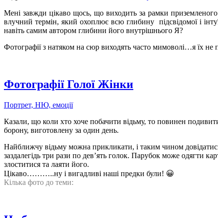
Мені завжди цікаво щось, що виходить за рамки приземленого
влучний термін, який охоплює всю глибину підсвідомої і інтуїт
навіть самим автором глибини його внутрішнього Я?
Фотографії з натяком на сюр виходять часто мимоволі…я їх не 
Фотографії Голої Жінки
Портрет, НЮ, емоції
Казали, що коли хто хоче побачити відьму, то повинен подивитис
борону, виготовлену за один день.
Найближчу відьму можна прикликати, і таким чином довідатись 
заздалегідь три рази по дев’ять голок. Парубок може одягти ка
злоститися та лаяти його.
Цікаво………..ну і вигадливі наші предки були! 😀
Кілька фото до теми: