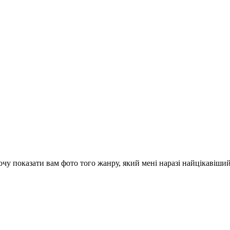
хочу показати вам фото того жанру, який мені наразі найцікавіши
(більше…)