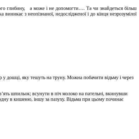
ого глибину, а може і не допомогти…. Та чи знайдеться більш
а виникає з неопізнаної, недослідженої і до кінця незрозумілої
р у дошці, яку тешуть на труну. Можна побачити відьму і через
в’ять шпильок; всунути в піч молоко на пательні, вкинувши
 одну в кишеню, іншу за пазуху. Відьма при цьому починає