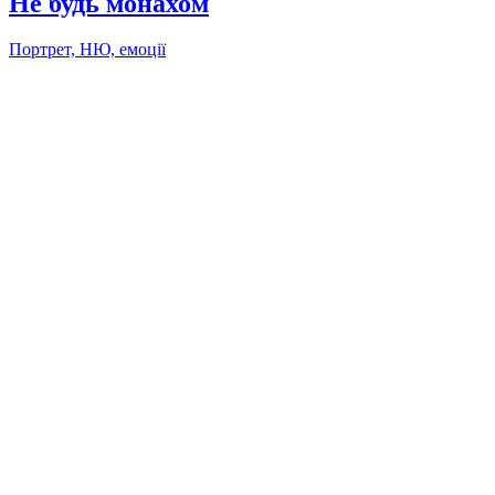
Не будь монахом
Портрет, НЮ, емоції