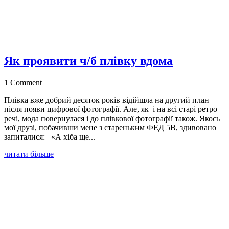
Як проявити ч/б плівку вдома
1 Comment
Плівка вже добрий десяток років відійшла на другий план
після появи цифрової фотографії. Але, як і на всі старі ретро
речі, мода повернулася і до плівкової фотографії також. Якось
мої друзі, побачивши мене з стареньким ФЕД 5В, здивовано
запиталися: «А хіба ще...
читати більше