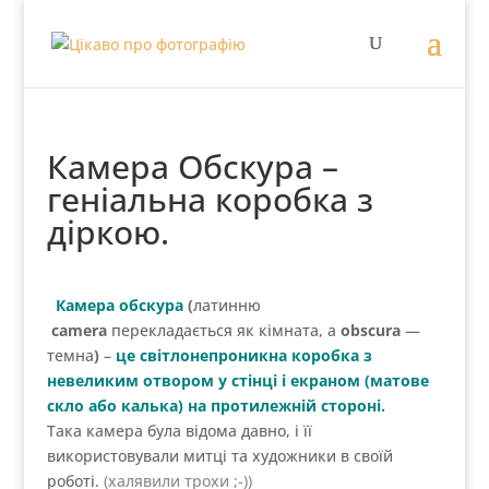
Камера Обскура –
геніальна коробка з
діркою.
Камера обскура
(
латинню
camera
перекладається як кімната, а
obscurа
—
темна
)
–
це світлонепроникна коробка з
невеликим отвором у стінці і екраном (матове
скло або калька) на протилежній стороні.
Така камера була відома давно, і її
використовували митці та художники в своїй
роботі.
(халявили трохи ;-))