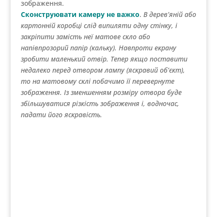
освітлений предмет в зменшеному масштабі.
Даний пристрій вважається першим
фотоапаратом
.
Фотографії камери обскура в дії. Схоже на
проектор зі слайдами догори дригом 🙂