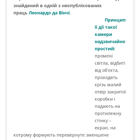
знайдений в одній з неопублікованих
праць
Леонардо да Вінчі
.
Принцип її дії такої камери надзвичайно
простий:
промені світла, відбиті від об’єкта,
проходять крізь малий отвір закритої коробки і
падають на протилежну стінку – екран, на котрому
формують перевернуте зменшене зображення.
Сконструювати камеру не важко
.
В дерев’яній або
картонній коробці слід випиляти одну стінку, і
закріпити замість неї матове скло або
напівпрозорий папір (кальку). Навпроти екрану
зробити маленький отвір. Тепер якщо поставити
недалеко перед отвором лампу (яскравий об’єкт),
то на матовому
склі побачимо її перевернуте
зображення. Із зменшенням розміру отвора буде
збільшуватися різкість зображення і, водночас,
падати його яскравість.
Камера обскура дозволяє намалювати