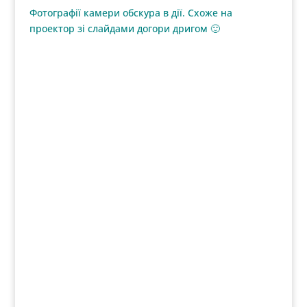
Пінхол.
Історія
фотографії в портретах винахідників
Поради фотографам
від успішного і відомого Арно Мінккінена
Як
сфотографувати автопортрет? Дуже просто!
39 коментарів
Анонім
11.04.2024 о 08:33
Кокококлкоко
Відповісти
Лох
12.04.2024 о 09:38