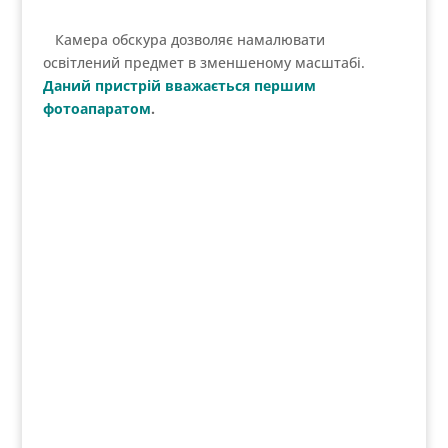
Вам точно сподобаються статті про
історію
фотографії в портретах винахідників
, та про
найдивніші фотоапарати
.
Tweet
Схожі публікації: