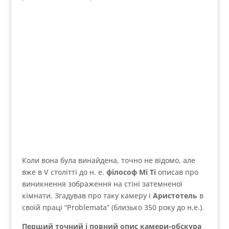
Коли вона була винайдена, точно не відомо, але
вже в V столітті до н. е.
філософ Мі Ті
описав про
виникнення зображення на стіні затемненої
кімнати. Згадував про таку камеру і
Аристотель
в
своїй праці “Problemata” (близько 350 року до н.е.).
Перший точний і повний опис камери-обскура