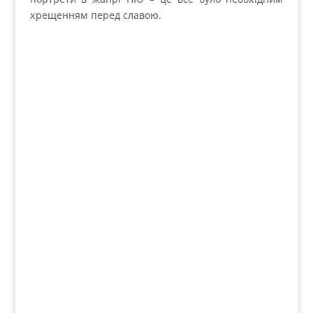
Сайт
Цей сайт використовує Akismet для зменшення
спаму.
Дізнайтеся, як обробляються дані ваших
коментарів.
Марта у соц. мережах: