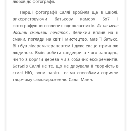
любов до фотографії.
Перші фотографії Саллі зробила ще в школі,
використовуючи батькову камеру 5х7 і
фотографуючи оголених однокласників.
Як на мене
досить сміливий початок.
. Великий вплив на її
смаки, погляди на світ і мистецтво, мав її батько.
Він був лікарем-терапевтом і дуже ексцентричною
людиною. Вмів робити шедеври з чого завгодно,
чи то з коряги дерева чи з собачих екскрементів.
Батьків Саллі не те, що не дивувала її творчість в
стилі НЮ, вони навіть всіма способами сприяли
творчому самовираженню Саллі Манн.
Здобувши ступінь магістра у спеціальності
«Художник слова», письменником вона так і не
стала. Перша її робота була фотографом в
університеті Вашингтона і Лі. Прославилася Саллі
далеко не зразу. Першу персональну виставку
зробила в галереї мистецтв Коркоран у
Вашингтоні у віці 26 років. В 33 роки випустила