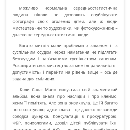
Опублікувати коментар
Ваша e-mail адреса не оприлюднюватиметься.
Обов’язкові поля позначені
*
Коментар
*
Ім'я
Email