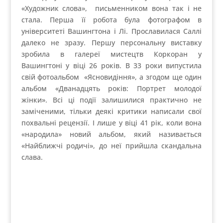
в наготі чи пошлість в певній позі.
Можливо нормальна середньостатистична
людина ніколи не дозволить опублікувати
фотографії своїх оголених дітей, але ж люди
мистецтва (чи то художники, чи фотохудожники) –
далеко не середньостатистичні люди.
Багато митців мали проблеми з законом і з
суспільним осудом через намагання не підлягати
безглуздим і нав’язаними суспільством канонам.
Розширити своє мистецтво за межі «правильність і
допустимість» і перейти на рівень вище – ось де
задача для сміливих.
Коли Саллі Манн випустила свій знаменитий
альбом, вона знала про наслідки і про клеймо,
яким її помітять. Але вона ризикнула. Це їй багато
чого коштувало, адже слава – це далеко не завжди
солодка цукерка. Консультації з прокуратурою,