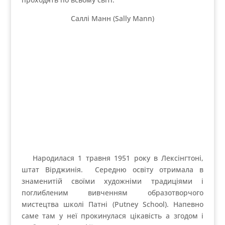
Саллі Манн (Sally Mann)
Народилася 1 травня 1951 року в Лексінгтоні,
штат Вірджинія. Середню освіту отримала в
знаменитій своїми художніми традиціями і
поглибленим вивченням образотворчого
мистецтва школі Патні (Putney School). Напевно
саме там у неї прокинулася цікавість а згодом і