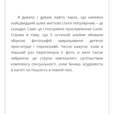
Саллі живе у великому маєтку в Лексінгтоні,
серед лісів і пагорбів блакитного хребта Апалачів.
Зараз вона фотографує природу і свій новий
проект. По всьому світі відбуваються її виставки, а
її саму визнали одним з найбільш значущих
американських фотографів кінця ХХ – початку ХХI
століття.
Я думаю її біографія є яскравим прикладом
безкомпромісності з нав’язаними суспільством
стереотипами. І в завершення я хочу написати
фразу, яку колись сказав Саллі її батько: «Репутація
– це те, без чого можуть жити люди з характером».
Відкривайте себе світові. Творіть без рамок.
Щиро, Марта.
Ось лінки на джерела про Саллі Манн, які варто
відвідати: