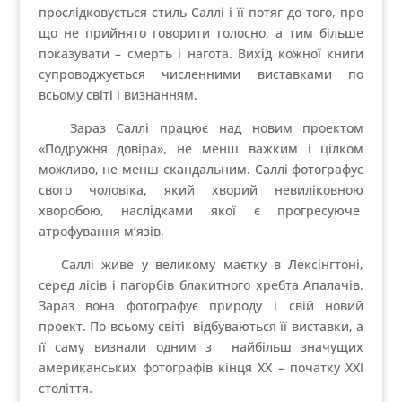
Українська фотографія. Інтерв’ю з засновником
однойменного ресурсу, Сергієм Топольницьким.
Як самостійно організувати фотовиставку
Розроблений
Elegant Themes
| За підтримки
WordPress