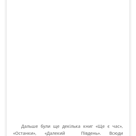
Translate to:
Powered by
Google Translate
.
Позначки
Інтерв'ю
Інтерв'ю, Біографії
Біографії
ФОТОДосвід
ФотоПідказки ;-)
ФотоСтоки
Фотошоп
графіті
Нове на блозі
Що таке емоційний портрет та як його
сфотографувати
Як фотографувати портрети в темноті.
Експеримент з ультрафіолетом.